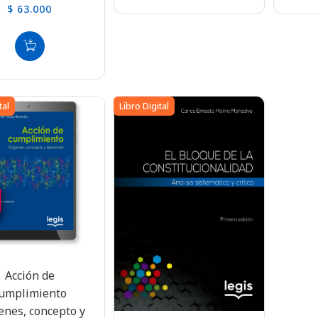
$ 63.000
tal
Libro Digital
Acción de
umplimiento
enes, concepto y