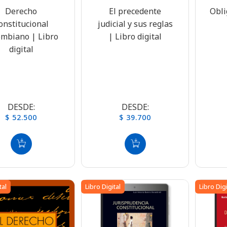
Obli
El precedente
Derecho
judicial y sus reglas
onstitucional
| Libro digital
ombiano | Libro
digital
DESDE:
DESDE:
$ 39.700
$ 52.500
tal
Libro Digital
Libro Digi