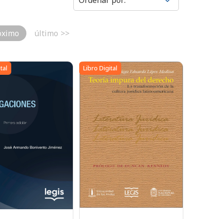
óximo
último
tal
Libro Digital