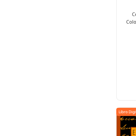
C
Col
Libro Digi