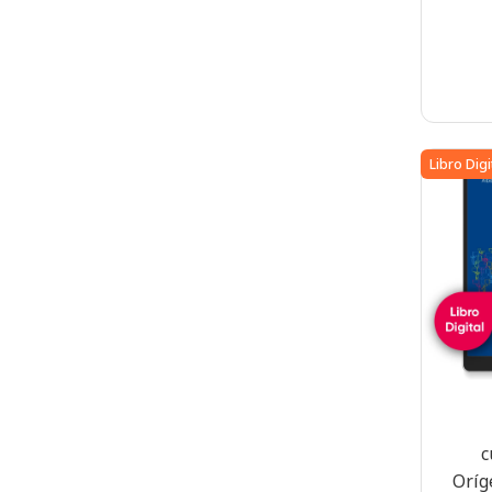
Libro Digi
c
Oríg