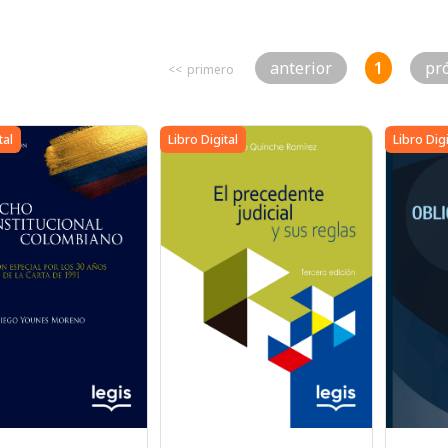
Anterior
1
Pr
tal
Libro Digital
Libro Digi