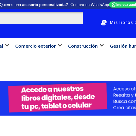
Quieres una
asesoría personalizada?
Compra en WhatsApp
Ingresa aquí
Mis libros 
al
Comercio exterior
Construcción
Gestión hu