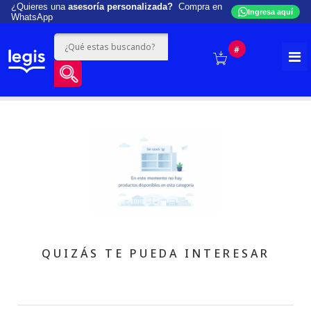
¿Quieres una
asesoría personalizada?
Compra en
Ingresa aquí
WhatsApp
#
QUIZÁS TE PUEDA INTERESAR