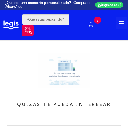
¿Quieres una
asesoría personalizada?
Compra en
Ingresa aquí
WhatsApp
#
QUIZÁS TE PUEDA INTERESAR