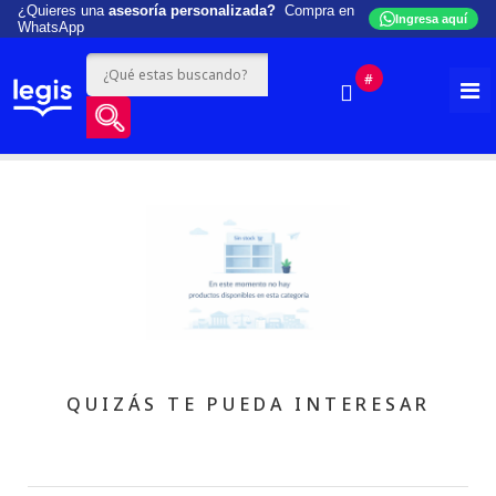
¿Quieres una
asesoría personalizada?
Compra en
Ingresa aquí
WhatsApp
#
QUIZÁS TE PUEDA INTERESAR