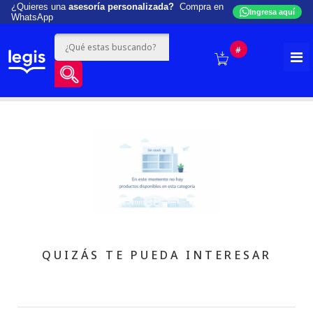
¿Quieres una
asesoría personalizada?
Compra en
Ingresa aquí
WhatsApp
#
QUIZÁS TE PUEDA INTERESAR