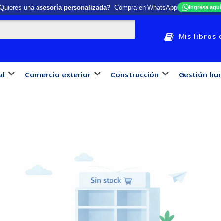
Quieres una
asesoría personalizada?
Compra en WhatsApp
Ingresa aquí
Mis libros 
al
Comercio exterior
Construcción
Gestión hu