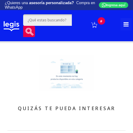
¿Quieres una
asesoría personalizada?
Compra en
Ingresa aquí
WhatsApp
#
QUIZÁS TE PUEDA INTERESAR