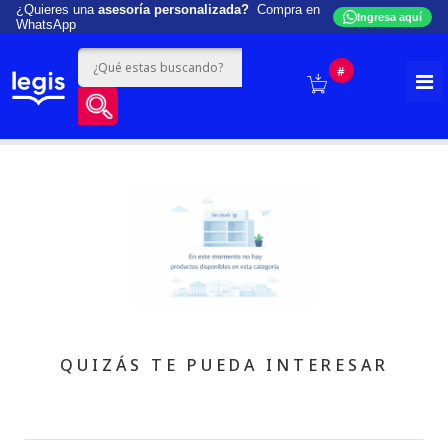
¿Quieres una
asesoría personalizada?
Compra en
Ingresa aquí
WhatsApp
#
QUIZÁS TE PUEDA INTERESAR