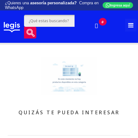
¿Quieres una
asesoría personalizada?
Compra en
Ingresa aquí
WhatsApp
#
QUIZÁS TE PUEDA INTERESAR