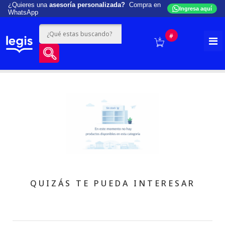
¿Quieres una
asesoría personalizada?
Compra en
Ingresa aquí
WhatsApp
#
QUIZÁS TE PUEDA INTERESAR