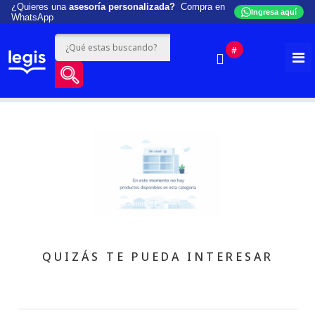
¿Quieres una
asesoría personalizada?
Compra en
Ingresa aquí
WhatsApp
#
QUIZÁS TE PUEDA INTERESAR