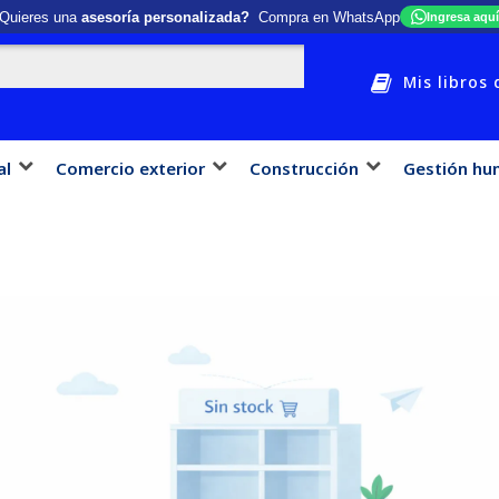
Quieres una
asesoría personalizada?
Compra en WhatsApp
Ingresa aquí
Mis libros 
al
Comercio exterior
Construcción
Gestión hu