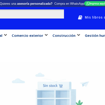
Quieres una
asesoría personalizada?
Compra en WhatsApp
Ingresa aquí
Mis libros 
al
Comercio exterior
Construcción
Gestión hu