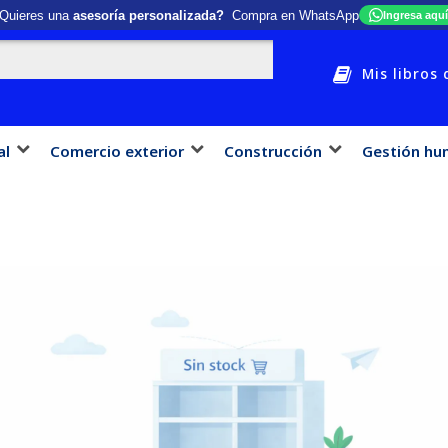
Quieres una
asesoría personalizada?
Compra en WhatsApp
Ingresa aquí
Mis libros 
al
Comercio exterior
Construcción
Gestión hu