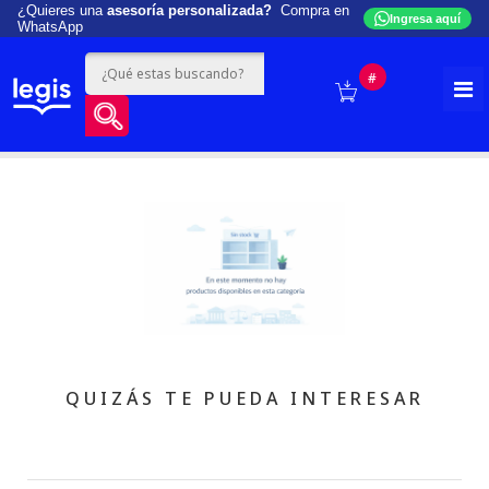
¿Quieres una
asesoría personalizada?
Compra en
Ingresa aquí
WhatsApp
#
QUIZÁS TE PUEDA INTERESAR