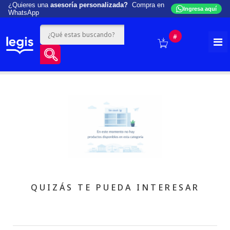
¿Quieres una
asesoría personalizada?
Compra en
Ingresa aquí
WhatsApp
#
QUIZÁS TE PUEDA INTERESAR