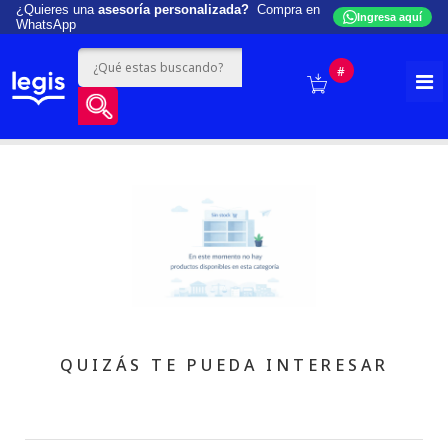
¿Quieres una
asesoría personalizada?
Compra en
Ingresa aquí
WhatsApp
#
QUIZÁS TE PUEDA INTERESAR