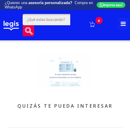
¿Quieres una
asesoría personalizada?
Compra en
Ingresa aquí
WhatsApp
#
QUIZÁS TE PUEDA INTERESAR