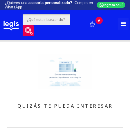
¿Quieres una
asesoría personalizada?
Compra en
Ingresa aquí
WhatsApp
#
QUIZÁS TE PUEDA INTERESAR