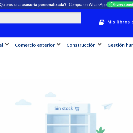
Quieres una
asesoría personalizada?
Compra en WhatsApp
Ingresa aquí
Mis libros 
al
Comercio exterior
Construcción
Gestión hu