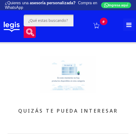
¿Quieres una
asesoría personalizada?
Compra en
Ingresa aquí
WhatsApp
#
QUIZÁS TE PUEDA INTERESAR