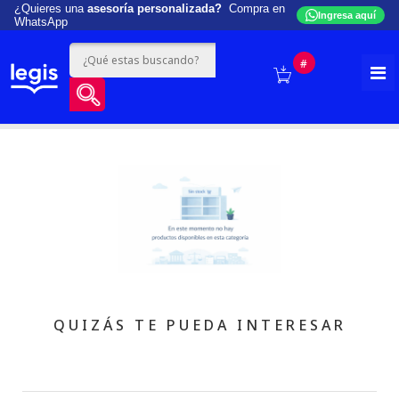
¿Quieres una
asesoría personalizada?
Compra en
Ingresa aquí
WhatsApp
#
QUIZÁS TE PUEDA INTERESAR