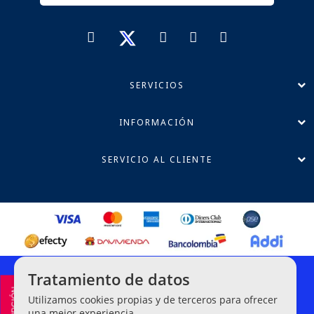
SERVICIOS
INFORMACIÓN
SERVICIO AL CLIENTE
Política de Privacidad
Tratamiento de datos
Términos y Condiciones
Utilizamos cookies propias y de terceros para ofrecer
Línea Ética de Denuncias
una mejor experiencia.