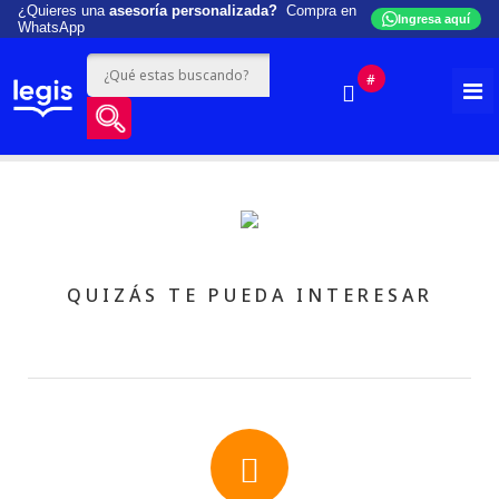
¿Quieres una
asesoría personalizada?
Compra en
Ingresa aquí
WhatsApp
#
QUIZÁS TE PUEDA INTERESAR