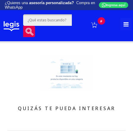
¿Quieres una
asesoría personalizada?
Compra en
Ingresa aquí
WhatsApp
#
QUIZÁS TE PUEDA INTERESAR