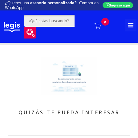
¿Quieres una
asesoría personalizada?
Compra en
Ingresa aquí
WhatsApp
#
QUIZÁS TE PUEDA INTERESAR