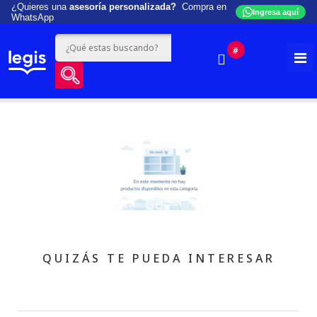
¿Quieres una
asesoría personalizada?
Compra en
Ingresa aquí
WhatsApp
#
QUIZÁS TE PUEDA INTERESAR