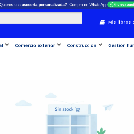
Quieres una
asesoría personalizada?
Compra en WhatsApp
Ingresa aquí
Mis libros 
al
Comercio exterior
Construcción
Gestión hu