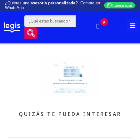
¿Quieres una
asesoría personalizada?
Compra en
Ingresa aquí
WhatsApp
#
QUIZÁS TE PUEDA INTERESAR