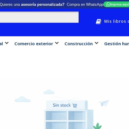
Quieres una
asesoría personalizada?
Compra en WhatsApp
Ingresa aquí
Mis libros 
al
Comercio exterior
Construcción
Gestión hu