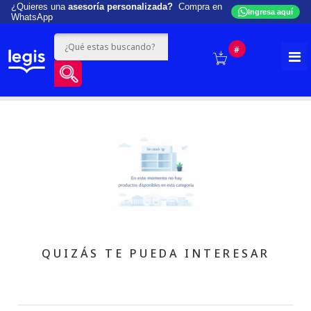
¿Quieres una
asesoría personalizada?
Compra en
Ingresa aquí
WhatsApp
#
QUIZÁS TE PUEDA INTERESAR