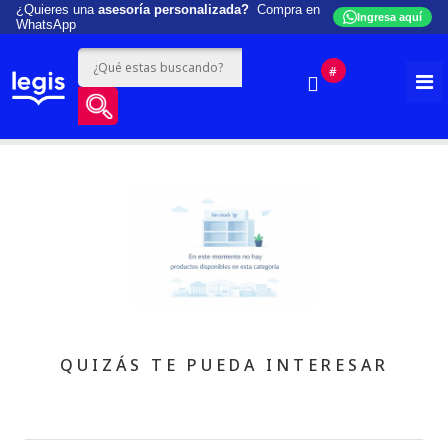
¿Quieres una
asesoría personalizada?
Compra en
Ingresa aquí
WhatsApp
#
QUIZÁS TE PUEDA INTERESAR