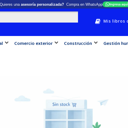
Quieres una
asesoría personalizada?
Compra en WhatsApp
Ingresa aquí
Mis libros 
al
Comercio exterior
Construcción
Gestión hu