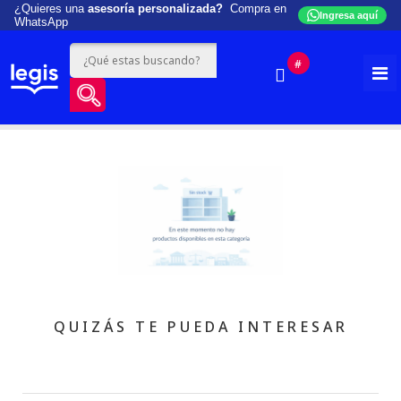
¿Quieres una
asesoría personalizada?
Compra en
Ingresa aquí
WhatsApp
#
QUIZÁS TE PUEDA INTERESAR