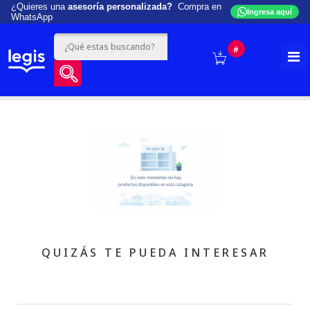
¿Quieres una
asesoría personalizada?
Compra en
Ingresa aquí
WhatsApp
#
QUIZÁS TE PUEDA INTERESAR